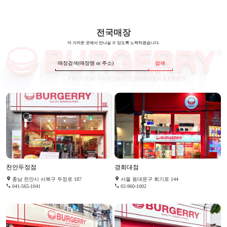
전국매장
더 가까운 곳에서 만나실 수 있도록 노력하겠습니다.
검색
천안두정점
경희대점
충남 천안시 서북구 두정로 187
서울 동대문구 회기로 144
041-565-1041
02-960-1002