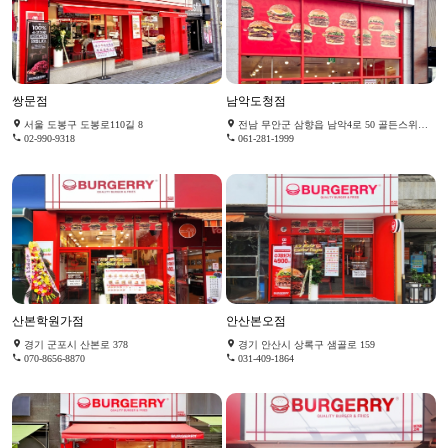
쌍문점
남악도청점
서울 도봉구 도봉로110길 8
전남 무안군 삼향읍 남악4로 50 골든스위트 118호
02-990-9318
061-281-1999
산본학원가점
안산본오점
경기 군포시 산본로 378
경기 안산시 상록구 샘골로 159
070-8656-8870
031-409-1864