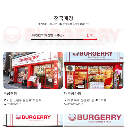
전국매장
더 가까운 곳에서 만나실 수 있도록 노력하겠습니다.
검색
공릉역점
대구침산점
서울 노원구 동일로192길 6
대구 북구 침산로21길 41 102호
02-979-7710
053-355-7118