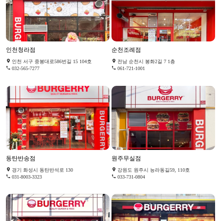
인천청라점
순천조례점
인천 서구 중봉대로586번길 15 104호
전남 순천시 봉화2길 7 1층
032-565-7277
061-721-1001
동탄반송점
원주무실점
경기 화성시 동탄반석로 130
강원도 원주시 능라동길59, 110호
031-8003-3323
033-731-0804