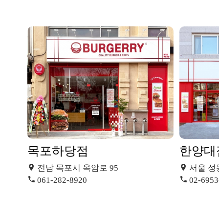
목포하당점
한양대
전남 목포시 옥암로 95
서울 성
061-282-8920
02-6953