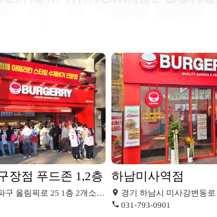
장점 푸드존 1,2층
하남미사역점
 올림픽로 25 1층 2개소, 2층 1개소
경기 하남시 미사강변동로 85 힐스테이
031-793-0901