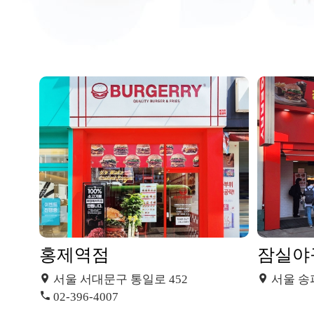
홍제역점
잠실야구
서울 서대문구 통일로 452
서울 송파구
02-396-4007