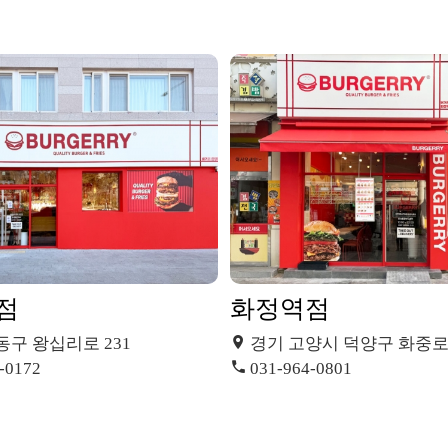
점
화정역점
동구 왕십리로 231
경기 고양시 덕양구 화중로10
-0172
031-964-0801