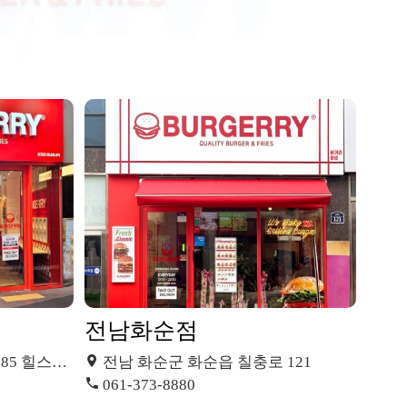
전남화순점
트 에코 미사
전남 화순군 화순읍 칠충로 121
061-373-8880