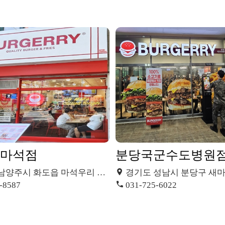
 마석점
분당국군수도병원
양주시 화도읍 마석우리 396
경기도 성남시 분당구 새마을로 177번길 
-8587
031-725-6022