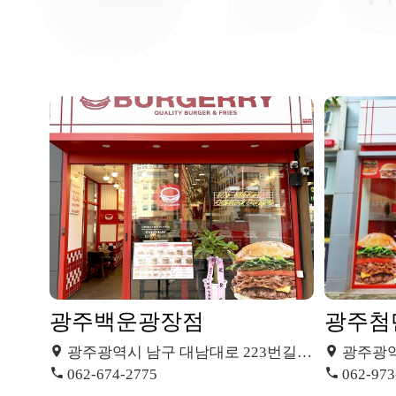
광주백운광장점
광주첨
광주광역시 남구 대남대로 223번길 10, 상가 112동 106호 (주월동)
광주광역시 광
062-674-2775
062-973