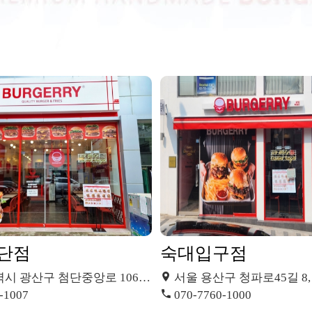
단점
숙대입구점
산구 첨단중앙로 106번길 24 (월계동)
서울 용산구 청파로45길 8,
-1007
070-7760-1000