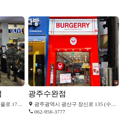
점
광주수완점
81 (율동)
광주광역시 광산구 장신로 135 (수완동)
062-956-3777