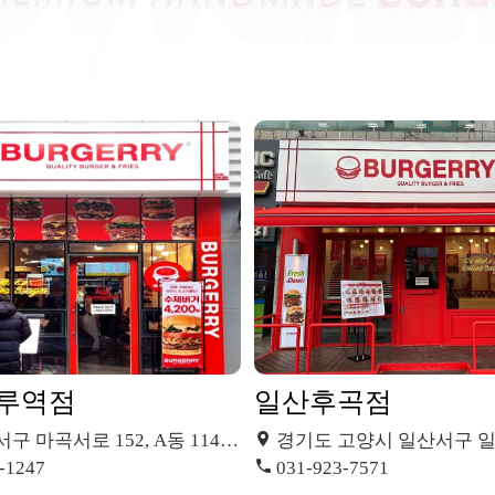
루역점
일산후곡점
서로 152, A동 114호 (마곡동, 두산더랜드타워)
경기도 고양시 일산서구 일산로 558 서울프라자 
-1247
031-923-7571