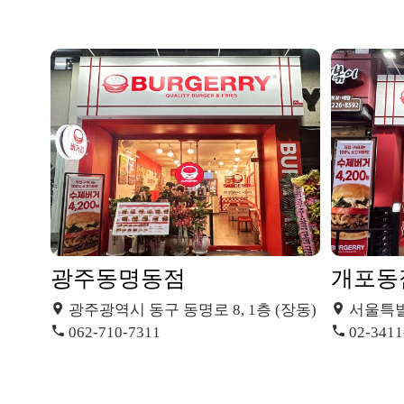
광주동명동점
개포동
광주광역시 동구 동명로 8, 1층 (장동)
서울특별시
062-710-7311
02-3411