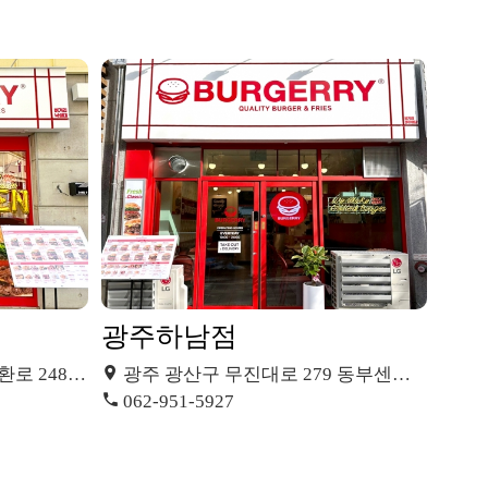
광주하남점
7 (봉천동)
광주 광산구 무진대로 279 동부센트레빌 상가동 1층 116호 (우산동)
062-951-5927