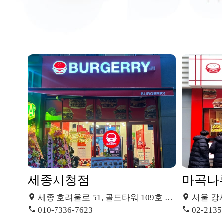
세종시청점
마곡나
세종 호려울로 51, 골드타워 109호 (보람동)
서울 강서구 마곡
010-7336-7623
02-2135