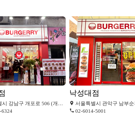
점
낙성대점
 강남구 개포로 506 (개포동)
서울특별시 관악구 남부순환로 248길 
-6324
02-6014-5001