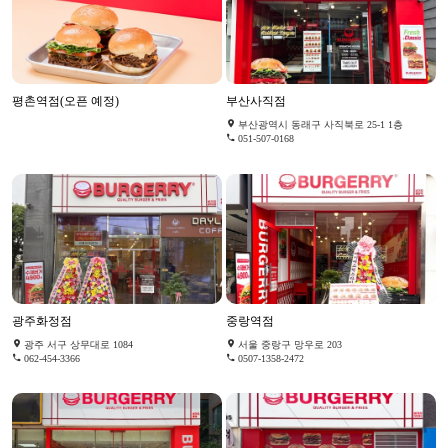
평촌역점(오픈 예정)
부산사직점
부산광역시 동래구 사직북로 25-1 1층
051-507-0168
광주화정점
중랑역점
광주 서구 상무대로 1084
서울 중랑구 망우로 203
062-454-3366
0507-1358-2472