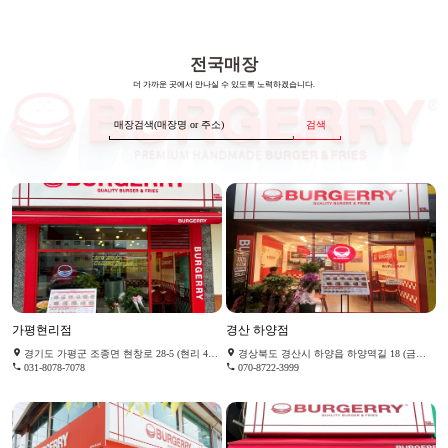
전국매장
더 가까운 곳에서 만나실 수 있도록 노력하겠습니다.
검색
가평현리점
경산 하양점
경기도 가평군 조종면 현창로 28-5 (현리 410-42)
경상북도 경산시 하양읍 하양역길 18 (금락리 116-13)
031-8078-7078
070-8722-3999