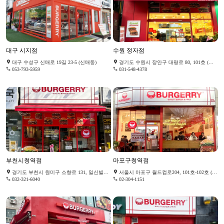
대구 시지점
수원 정자점
대구 수성구 신매로 19길 23-5 (신매동)
경기도 수원시 장안구 대평로 80, 101호 (정자동)
053-793-5959
031-548-4378
부천시청역점
마포구청역점
경기도 부천시 원미구 소향로 131, 일신빌딩 102호
서울시 마포구 월드컵로204, 101호-102호 (성산동)
032-321-6040
02-304-1151