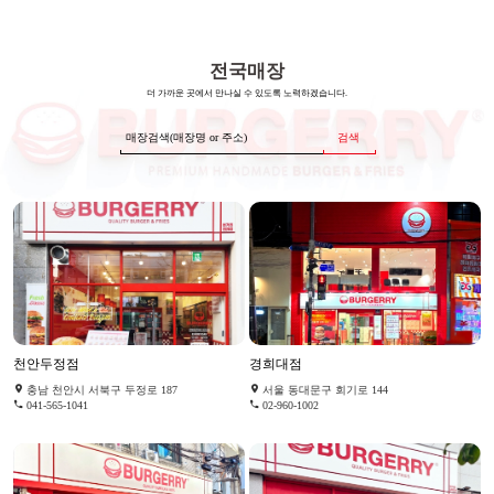
전국매장
더 가까운 곳에서 만나실 수 있도록 노력하겠습니다.
검색
천안두정점
경희대점
충남 천안시 서북구 두정로 187
서울 동대문구 회기로 144
041-565-1041
02-960-1002