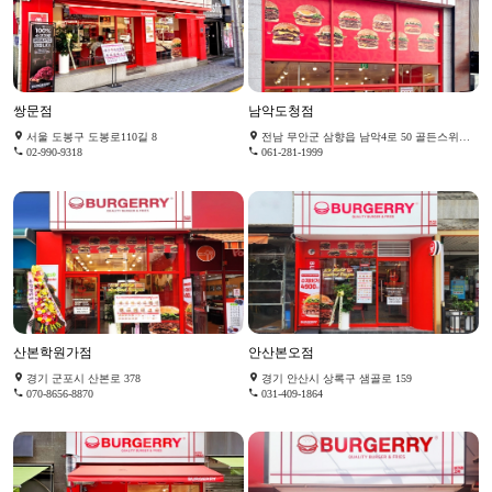
쌍문점
남악도청점
서울 도봉구 도봉로110길 8
전남 무안군 삼향읍 남악4로 50 골든스위트 118호
02-990-9318
061-281-1999
산본학원가점
안산본오점
경기 군포시 산본로 378
경기 안산시 상록구 샘골로 159
070-8656-8870
031-409-1864