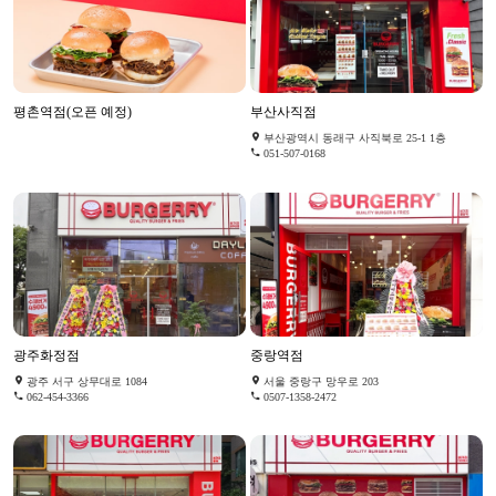
평촌역점(오픈 예정)
부산사직점
부산광역시 동래구 사직북로 25-1 1층
051-507-0168
광주화정점
중랑역점
광주 서구 상무대로 1084
서울 중랑구 망우로 203
062-454-3366
0507-1358-2472