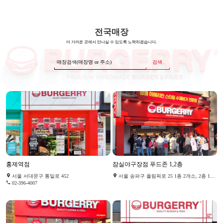
전국매장
더 가까운 곳에서 만나실 수 있도록 노력하겠습니다.
검색
홍제역점
잠실야구장점 푸드존 1,2층
서울 서대문구 통일로 452
서울 송파구 올림픽로 25 1층 2개소, 2층 1개소
02-396-4007