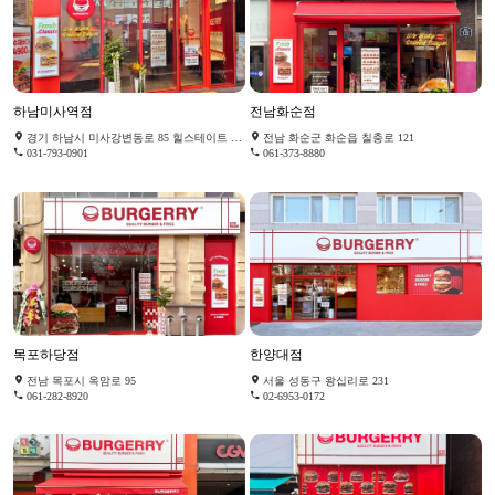
하남미사역점
전남화순점
경기 하남시 미사강변동로 85 힐스테이트 에코 미사
전남 화순군 화순읍 칠충로 121
031-793-0901
061-373-8880
목포하당점
한양대점
전남 목포시 옥암로 95
서울 성동구 왕십리로 231
061-282-8920
02-6953-0172