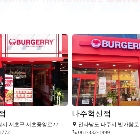
점
나주혁신점
 서초구 서초중앙로22길 25 1층
전라남도 나주시 빛가람로 67
1772
061-332-1999