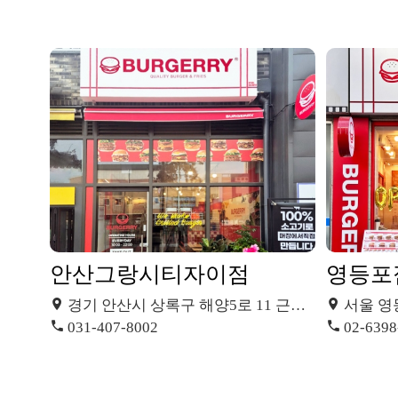
안산그랑시티자이점
영등포
경기 안산시 상록구 해양5로 11 근린생활시설동 137호
서울 영
031-407-8002
02-6398