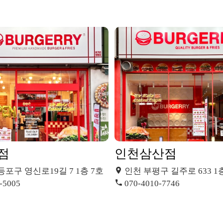
점
인천삼산점
등포구 영신로19길 7 1층 7호
인천 부평구 길주로 633 1
-5005
070-4010-7746