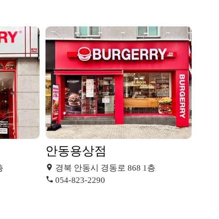
안동용상점
층
경북 안동시 경동로 868 1층
054-823-2290