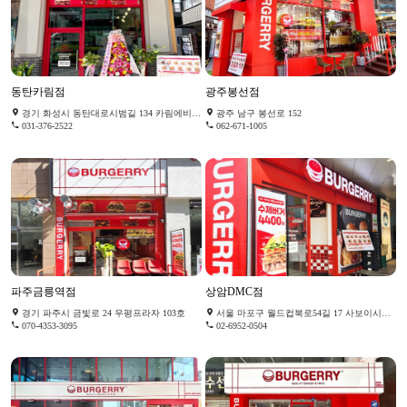
동탄카림점
광주봉선점
경기 화성시 동탄대로시범길 134 카림에비뉴 1층 1056호
광주 남구 봉선로 152
031-376-2522
062-671-1005
파주금릉역점
상암DMC점
경기 파주시 금빛로 24 우평프라자 103호
서울 마포구 월드컵북로54길 17 사보이시티디엠씨 212호
070-4353-3095
02-6952-0504