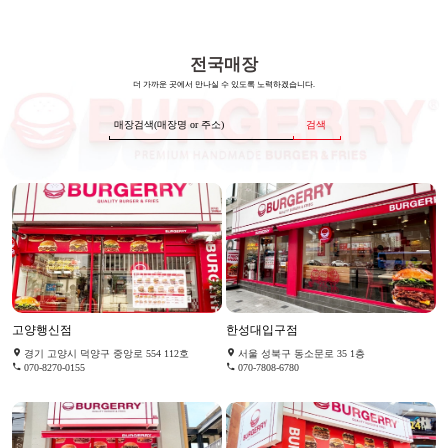
전국매장
더 가까운 곳에서 만나실 수 있도록 노력하겠습니다.
검색
고양행신점
한성대입구점
경기 고양시 덕양구 중앙로 554 112호
서울 성북구 동소문로 35 1층
070-8270-0155
070-7808-6780