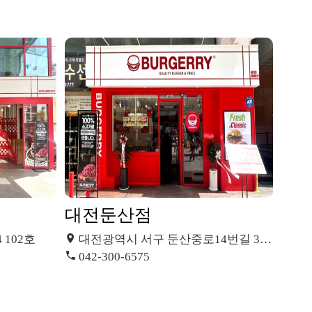
대전둔산점
 102호
대전광역시 서구 둔산중로14번길 36 하이플러스 1층 122호 (탄방동)
042-300-6575