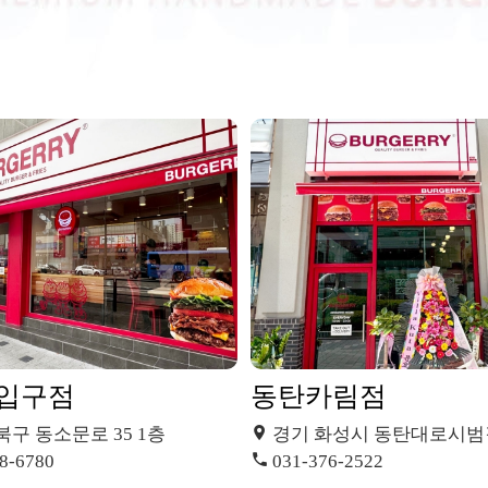
입구점
동탄카림점
북구 동소문로 35 1층
경기 화성시 동탄대로시범길 134 카림에비뉴 1
8-6780
031-376-2522