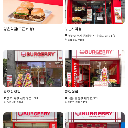
평촌역점(오픈 예정)
부산사직점
부산광역시 동래구 사직북로 25-1 1층
051-507-0168
광주화정점
중랑역점
광주 서구 상무대로 1084
서울 중랑구 망우로 203
062-454-3366
0507-1358-2472