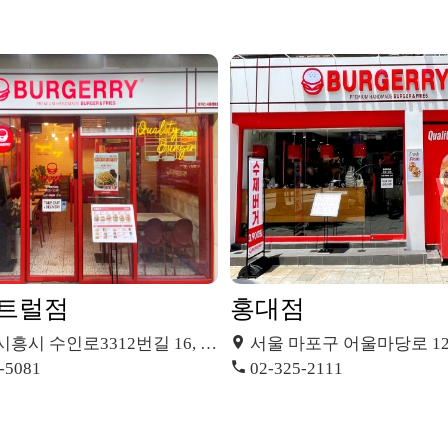
트럴점
홍대점
시 수인로3312번길 16, T동 236호
서울 마포구 어울마당로 12
-5081
02-325-2111