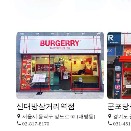
신대방삼거리역점
군포당
서울시 동작구 상도로 62 (대방동)
경기도 
02-817-8170
031-451