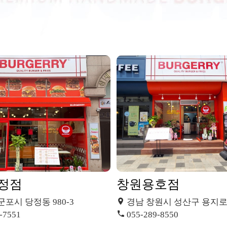
정점
창원용호점
군포시 당정동 980-3
경남 창원시 성산구 용지로16
-7551
055-289-8550