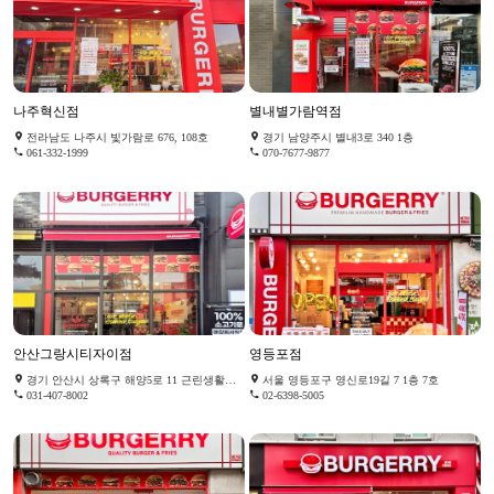
나주혁신점
별내별가람역점
전라남도 나주시 빛가람로 676, 108호
경기 남양주시 별내3로 340 1층
061-332-1999
070-7677-9877
안산그랑시티자이점
영등포점
경기 안산시 상록구 해양5로 11 근린생활시설동 137호
서울 영등포구 영신로19길 7 1층 7호
031-407-8002
02-6398-5005