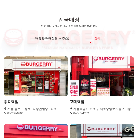
전국매장
더 가까운 곳에서 만나실 수 있도록 노력하겠습니다.
검색
종각역점
교대역점
서울 종로구 종로 65 정안빌딩 107호
서울특별시 서초구 서초중앙로22길 25 1층
02-736-6667
02-585-1772