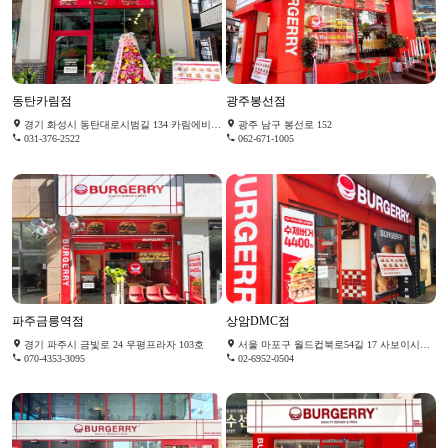
동탄카림점
광주봉선점
경기 화성시 동탄대로시범길 134 카림에비뉴 1층 1056호
광주 남구 봉선로 152
031-376-2522
062-671-1005
파주금릉역점
상암DMC점
경기 파주시 금빛로 24 우평프라자 103호
서울 마포구 월드컵북로54길 17 사보이시티디엠씨 212호
070-4353-3095
02-6952-0504