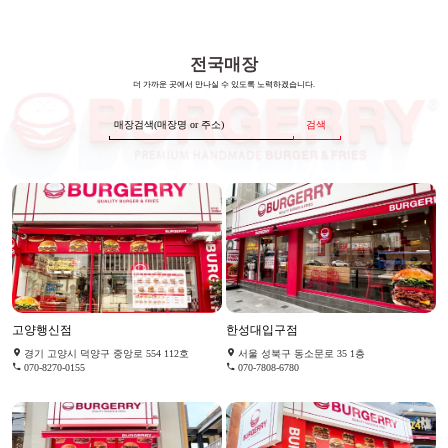
전국매장
더 가까운 곳에서 만나실 수 있도록 노력하겠습니다.
검색
고양행신점
한성대입구점
경기 고양시 덕양구 중앙로 554 112호
서울 성북구 동소문로 35 1층
070-8270-0155
070-7808-6780