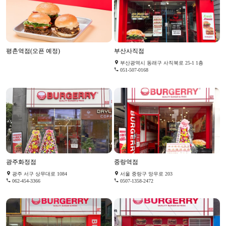
평촌역점(오픈 예정)
부산사직점
부산광역시 동래구 사직북로 25-1 1층
051-507-0168
광주화정점
중랑역점
광주 서구 상무대로 1084
서울 중랑구 망우로 203
062-454-3366
0507-1358-2472