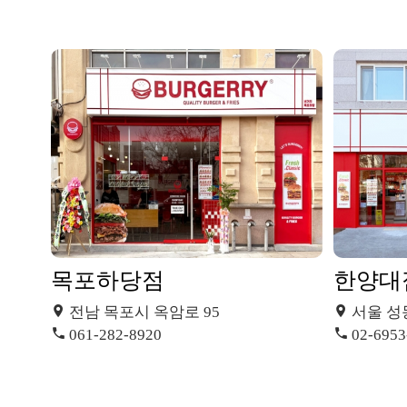
목포하당점
한양대
전남 목포시 옥암로 95
서울 성
061-282-8920
02-6953