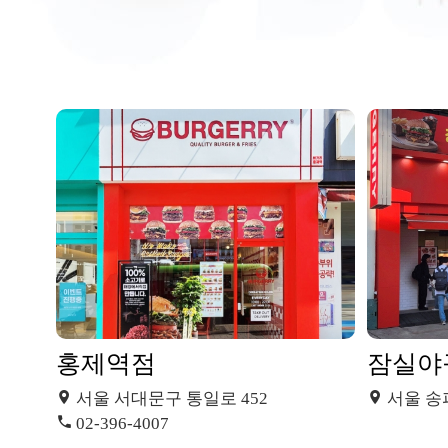
홍제역점
잠실야구
서울 서대문구 통일로 452
서울 송파구
02-396-4007