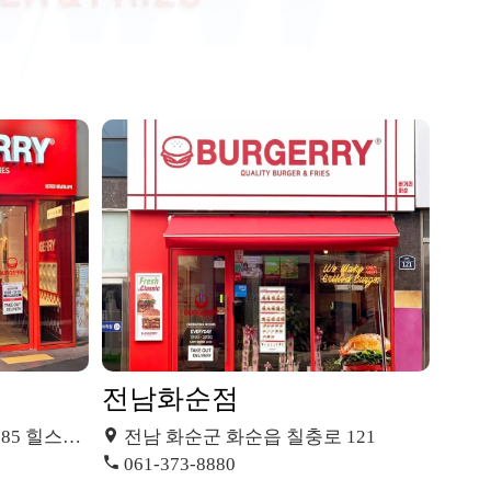
전남화순점
트 에코 미사
전남 화순군 화순읍 칠충로 121
061-373-8880