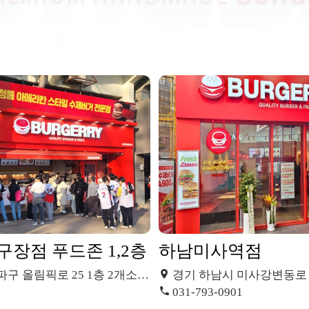
장점 푸드존 1,2층
하남미사역점
 올림픽로 25 1층 2개소, 2층 1개소
경기 하남시 미사강변동로 85 힐스테이
031-793-0901