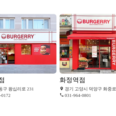
점
화정역점
동구 왕십리로 231
경기 고양시 덕양구 화중로10
-0172
031-964-0801