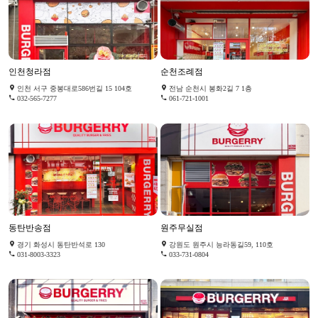
인천청라점
순천조례점
인천 서구 중봉대로586번길 15 104호
전남 순천시 봉화2길 7 1층
032-565-7277
061-721-1001
동탄반송점
원주무실점
경기 화성시 동탄반석로 130
강원도 원주시 능라동길59, 110호
031-8003-3323
033-731-0804