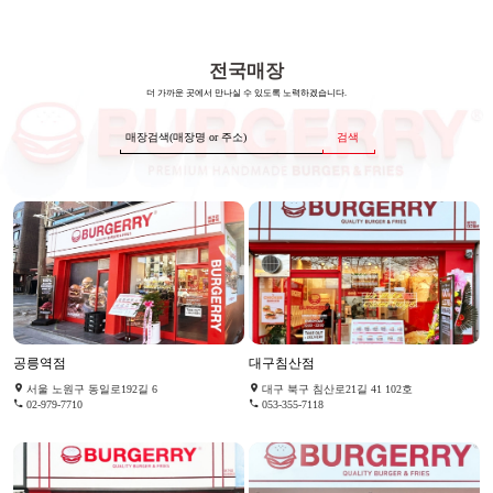
전국매장
더 가까운 곳에서 만나실 수 있도록 노력하겠습니다.
검색
공릉역점
대구침산점
서울 노원구 동일로192길 6
대구 북구 침산로21길 41 102호
02-979-7710
053-355-7118