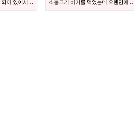
만 되어 있어서
소불고기 버거를 먹었는데 오랜만에
 가득한 패티에
있는 음식으로 건강까지 챙기는 기
살 가득하게 들어
었다.
 진항 육향에 새
 맛이고