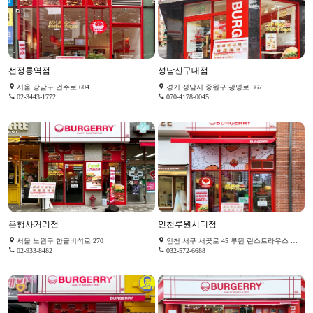
선정릉역점
성남신구대점
서울 강남구 언주로 604
경기 성남시 중원구 광명로 367
02-3443-1772
070-4178-0045
은행사거리점
인천루원시티점
서울 노원구 한글비석로 270
인천 서구 서곶로 45 루원 린스트라우스 더 린시티 B074호
02-933-8482
032-572-6688