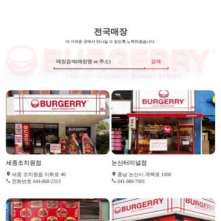
전국매장
더 가까운 곳에서 만나실 수 있도록 노력하겠습니다.
검색
세종조치원점
논산터미널점
세종 조치원읍 이화로 40
충남 논산시 계백로 1000
전화번호 044-868-2313
041-980-7001