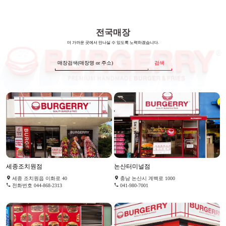
전국매장
더 가까운 곳에서 만나실 수 있도록 노력하겠습니다.
검색
세종조치원점
논산터미널점
세종 조치원읍 이화로 40
충남 논산시 계백로 1000
전화번호 044-868-2313
041-980-7001