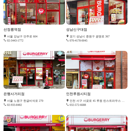
선정릉역점
성남신구대점
서울 강남구 언주로 604
경기 성남시 중원구 광명로 367
02-3443-1772
070-4178-0045
은행사거리점
인천루원시티점
서울 노원구 한글비석로 270
인천 서구 서곶로 45 루원 린스트라우스 더 린시티 B074호
02-933-8482
032-572-6688